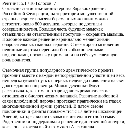
Рейтинг:
5.1
/
10
Голосов:
7
Согласно статистике министерства Здравоохранения
Российской Федерации, на территории могущественной
страны среди ста тысячи беременных женщин можно
встретить около 800 девушек, которые не достигли
совершеннолетия. Большая часть будущих мамочек
отважились на ответственный поступок – сохранить малыша.
Подобное важное решение кардинально меняет жизни
очаровательных главных героинь. С некоторого мгновения
невинные жертвы перестали быть обыкновенными
подростками, поскольку примерили на себя сумасшедшую
роль родителя.
Съемочная группа популярного драматического проекта
проходит вместе с каждой непосредственной участницей весь
непредсказуемый путь от первых недель до появления на свет
долгожданного первенца. Милые девчонки будут
рассказывать, как именно зарождались романтические
отношения с биологическим папашей. Развитие любовной
связи влюбленной парочка протекает практически на глазах
многомиллионной армии зрителей. В пятом сезоне
поклонники и фанаты познакомятся с 17-летней школьницей
Аленой, которая воспитывалась в интеллигентной семье.
Родственники поддерживали решение единственной дочурки,
когда она захотела выйти замуж за Александра.