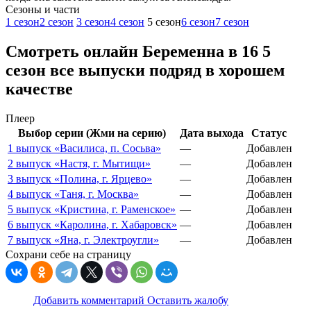
Cезоны и части
1 сезон
2 сезон
3 сезон
4 сезон
5 сезон
6 сезон
7 сезон
Смотреть онлайн Беременна в 16 5
сезон все выпуски подряд в хорошем
качестве
Плеер
Выбор серии (Жми на серию)
Дата выхода
Статус
1 выпуск «Василиса, п. Сосьва»
—
Добавлен
2 выпуск «Настя, г. Мытищи»
—
Добавлен
3 выпуск «Полина, г. Ярцево»
—
Добавлен
4 выпуск «Таня, г. Москва»
—
Добавлен
5 выпуск «Кристина, г. Раменское»
—
Добавлен
6 выпуск «Каролина, г. Хабаровск»
—
Добавлен
7 выпуск «Яна, г. Электроугли»
—
Добавлен
Сохрани себе на страницу
Добавить комментарий
Оставить жалобу