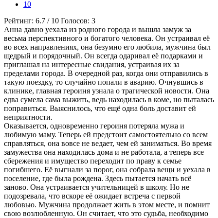
10
Рейтинг:
6.7
/
10
Голосов:
3
Анна давно уехала из родного города и вышла замуж за
весьма перспективного и богатого человека. Он устраивал её
во всех направлениях, она безумно его любила, мужчина был
щедрый и порядочный. Он всегда одаривал её подарками и
приглашал на интересные свидания, устраивая их за
пределами города. В очередной раз, когда они отправились в
такую поездку, то случайно попали в аварию. Очнувшись в
клинике, главная героиня узнала о трагической новости. Она
едва сумела сама выжить, ведь находилась в коме, но пыталась
поправиться. Выяснилось, что ещё одна боль доставит ей
неприятности.
Оказывается, одновременно героиня потеряла мужа и
любимую маму. Теперь ей предстоит самостоятельно со всем
справляться, она вовсе не ведает, чем ей заниматься. Во время
замужества она находилась дома и не работала, а теперь все
сбережения и имущество переходит по праву к семье
погибшего. Её выгнали за порог, она собрала вещи и уехала в
поселение, где была рождена. Здесь пытается начать всё
заново. Она устраивается учительницей в школу. Но не
подозревала, что вскоре её ожидает встреча с первой
любовью. Мужчина продолжает жить в этом месте, и помнит
свою возлюбленную. Он считает, что это судьба, необходимо