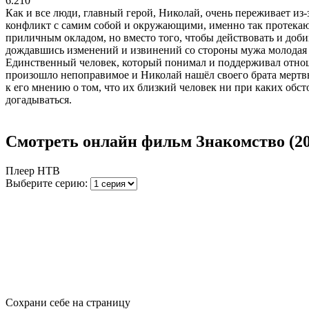
6.210
Как и все люди, главный герой, Николай, очень переживает из-
конфликт с самим собой и окружающими, именно так протекают
приличным окладом, но вместо того, чтобы действовать и доби
дождавшись изменений и извинений со стороны мужа молодая су
Единственный человек, который понимал и поддерживал отнош
произошло непоправимое и Николай нашёл своего брата мертв
к его мнению о том, что их близкий человек ни при каких обсто
догадываться.
Смотреть онлайн фильм Знакомство (201
Плеер НТВ
Выберите серию:
Сохрани себе на страницу