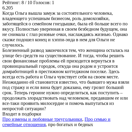
Рейтинг:
8
/
10
Голосов:
1
6.205
Когда Ольга вышла замуж за состоятельного человека,
владеющего успешным бизнесом, роль домохозяйки,
заботящейся о семейном гнездышке, была ей больше всего по
вкусу. Полностью уверенная в своем безбедном будущем, она
не снимала с глаз розовые очки, наслаждаясь жизнью. Однако
сказке подошел конец и хэппи-энда в нем для Ольги не
случилось.
Болезненный развод закончился тем, что женщина осталась на
улице без средств на существование. И тогда, чтобы решить
свои финансовые проблемы ей приходится вернуться в
провинциальный городок, откуда она родом и устроится
домработницей в престижном коттеджном поселке. Здесь
всегда есть работа и Ольга чувствует себя на своем месте.
Неожиданно ей становится известно, что бывшего мужа взяли
под стражу и если вина будет доказана, ему грозит большой
срок. Теперь героине нужно определиться, как поступить –
продолжать злорадствовать над человеком, предавшим ее или
все-таки проявить милосердие и помочь выпутаться из
непростой ситуации?
Входит в подборки
Про измены и любовные треугольники
,
Про семью и
семейные отношения
, про богатых и бедных