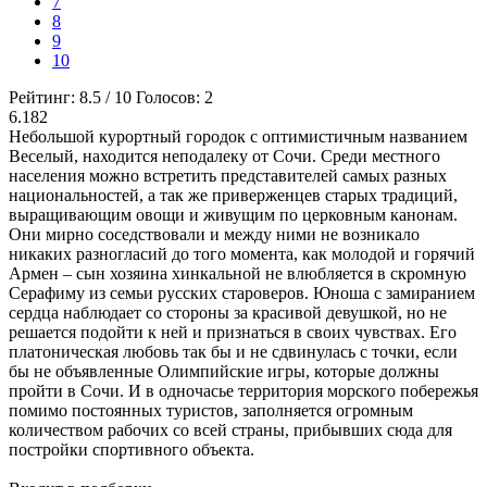
7
8
9
10
Рейтинг:
8.5
/
10
Голосов:
2
6.182
Небольшой курортный городок с оптимистичным названием
Веселый, находится неподалеку от Сочи. Среди местного
населения можно встретить представителей самых разных
национальностей, а так же приверженцев старых традиций,
выращивающим овощи и живущим по церковным канонам.
Они мирно соседствовали и между ними не возникало
никаких разногласий до того момента, как молодой и горячий
Армен – сын хозяина хинкальной не влюбляется в скромную
Серафиму из семьи русских староверов. Юноша с замиранием
сердца наблюдает со стороны за красивой девушкой, но не
решается подойти к ней и признаться в своих чувствах. Его
платоническая любовь так бы и не сдвинулась с точки, если
бы не объявленные Олимпийские игры, которые должны
пройти в Сочи. И в одночасье территория морского побережья
помимо постоянных туристов, заполняется огромным
количеством рабочих со всей страны, прибывших сюда для
постройки спортивного объекта.