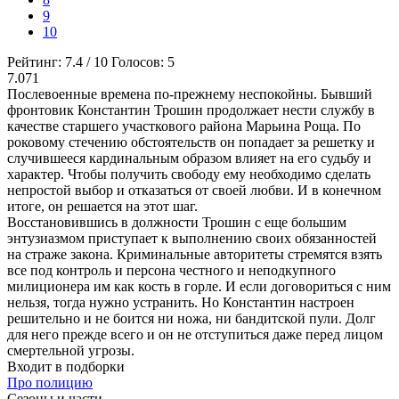
9
10
Рейтинг:
7.4
/
10
Голосов:
5
7.071
Послевоенные времена по-прежнему неспокойны. Бывший
фронтовик Константин Трошин продолжает нести службу в
качестве старшего участкового района Марьина Роща. По
роковому стечению обстоятельств он попадает за решетку и
случившееся кардинальным образом влияет на его судьбу и
характер. Чтобы получить свободу ему необходимо сделать
непростой выбор и отказаться от своей любви. И в конечном
итоге, он решается на этот шаг.
Восстановившись в должности Трошин с еще большим
энтузиазмом приступает к выполнению своих обязанностей
на страже закона. Криминальные авторитеты стремятся взять
все под контроль и персона честного и неподкупного
милиционера им как кость в горле. И если договориться с ним
нельзя, тогда нужно устранить. Но Константин настроен
решительно и не боится ни ножа, ни бандитской пули. Долг
для него прежде всего и он не отступиться даже перед лицом
смертельной угрозы.
Входит в подборки
Про полицию
Cезоны и части