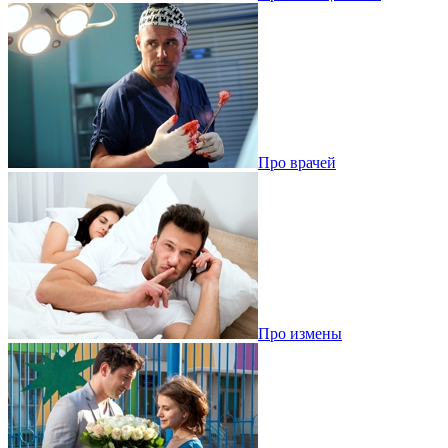
Про врачей
Про измены