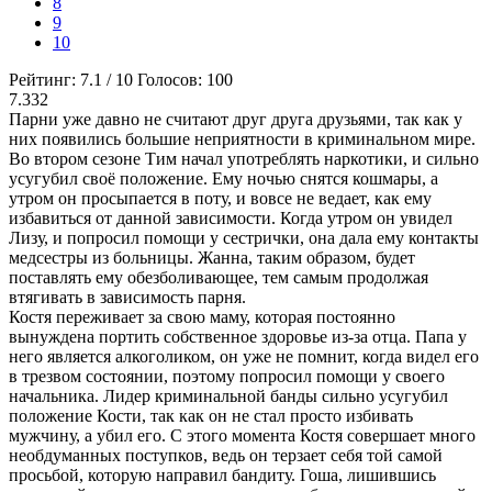
8
9
10
Рейтинг:
7.1
/
10
Голосов:
100
7.332
Парни уже давно не считают друг друга друзьями, так как у
них появились большие неприятности в криминальном мире.
Во втором сезоне Тим начал употреблять наркотики, и сильно
усугубил своё положение. Ему ночью снятся кошмары, а
утром он просыпается в поту, и вовсе не ведает, как ему
избавиться от данной зависимости. Когда утром он увидел
Лизу, и попросил помощи у сестрички, она дала ему контакты
медсестры из больницы. Жанна, таким образом, будет
поставлять ему обезболивающее, тем самым продолжая
втягивать в зависимость парня.
Костя переживает за свою маму, которая постоянно
вынуждена портить собственное здоровье из-за отца. Папа у
него является алкоголиком, он уже не помнит, когда видел его
в трезвом состоянии, поэтому попросил помощи у своего
начальника. Лидер криминальной банды сильно усугубил
положение Кости, так как он не стал просто избивать
мужчину, а убил его. С этого момента Костя совершает много
необдуманных поступков, ведь он терзает себя той самой
просьбой, которую направил бандиту. Гоша, лишившись