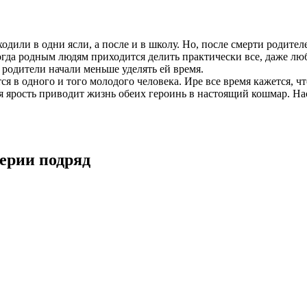
одили в одни ясли, а после и в школу. Но, после смерти родител
гда родным людям приходится делить практически все, даже люб
 родители начали меньше уделять ей время.
я в одного и того молодого человека. Ире все время кажется, чт
я ярость приводит жизнь обеих героинь в настоящий кошмар. На
серии подряд