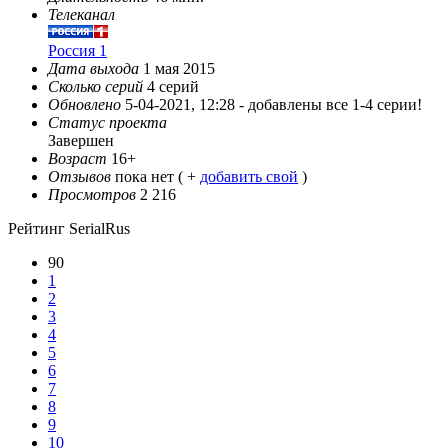
Телеканал
Россия 1
Дата выхода
1 мая 2015
Сколько серий
4 серий
Обновлено
5-04-2021, 12:28 -
добавлены все 1-4 серии!
Статус проекта
Завершен
Возраст
16+
Отзывов
пока нет ( +
добавить свой
)
Просмотров
2 216
Рейтинг SerialRus
90
1
2
3
4
5
6
7
8
9
10