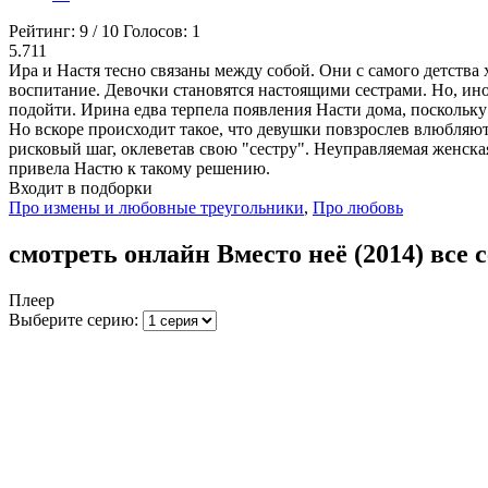
Рейтинг:
9
/
10
Голосов:
1
5.711
Ира и Настя тесно связаны между собой. Они с самого детства х
воспитание. Девочки становятся настоящими сестрами. Но, ино
подойти. Ирина едва терпела появления Насти дома, поскольку
Но вскоре происходит такое, что девушки повзрослев влюбляютс
рисковый шаг, оклеветав свою "сестру". Неуправляемая женска
привела Настю к такому решению.
Входит в подборки
Про измены и любовные треугольники
,
Про любовь
смотреть онлайн Вместо неё (2014) все 
Плеер
Выберите серию: