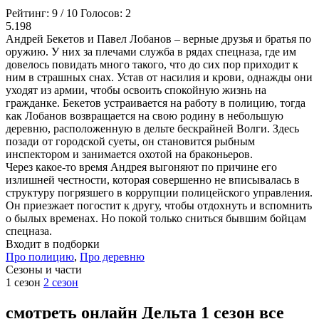
Рейтинг:
9
/
10
Голосов:
2
5.198
Андрей Бекетов и Павел Лобанов – верные друзья и братья по
оружию. У них за плечами служба в рядах спецназа, где им
довелось повидать много такого, что до сих пор приходит к
ним в страшных снах. Устав от насилия и крови, однажды они
уходят из армии, чтобы освоить спокойную жизнь на
гражданке. Бекетов устраивается на работу в полицию, тогда
как Лобанов возвращается на свою родину в небольшую
деревню, расположенную в дельте бескрайней Волги. Здесь
позади от городской суеты, он становится рыбным
инспектором и занимается охотой на браконьеров.
Через какое-то время Андрея выгоняют по причине его
излишней честности, которая совершенно не вписывалась в
структуру погрязшего в коррупции полицейского управления.
Он приезжает погостит к другу, чтобы отдохнуть и вспомнить
о былых временах. Но покой только сниться бывшим бойцам
спецназа.
Входит в подборки
Про полицию
,
Про деревню
Cезоны и части
1 сезон
2 сезон
смотреть онлайн Дельта 1 сезон все